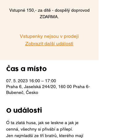
Vstupné 150,- za dítě - dospělý doprovod
ZDARMA.
Vstupenky nejsou v prodeji
Zobrazit další události
Čas a místo
07. 5. 2023 16:00 – 17:00
Praha 6, Jaselská 244/20, 160 00 Praha 6-
Bubeneč, Česko
O události
Ó ta zlatá husa, jak se leskne a jak je 
cenná, všechny si přivábí a přilepí.

Jen nejmladší ze tří bratrů, kterého mají 