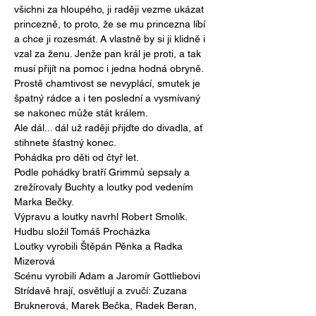
všichni za hloupého, ji raději vezme ukázat 
princezně, to proto, že se mu princezna líbí 
a chce ji rozesmát. A vlastně by si ji klidně i 
vzal za ženu. Jenže pan král je proti, a tak 
musí přijít na pomoc i jedna hodná obryně. 
Prostě chamtivost se nevyplácí, smutek je 
špatný rádce a i ten poslední a vysmívaný 
se nakonec může stát králem.

Ale dál... dál už raději přijďte do divadla, ať 
stihnete šťastný konec.
Pohádka pro děti od čtyř let.
Podle pohádky bratří Grimmů sepsaly a 
zrežírovaly Buchty a loutky pod vedením 
Marka Bečky.
Výpravu a loutky navrhl Robert Smolík.

Hudbu složil Tomáš Procházka

Loutky vyrobili Štěpán Pěnka a Radka 
Mizerová

Scénu vyrobili Adam a Jaromír Gottliebovi
Strídavě hrají, osvětlují a zvučí: Zuzana 
Bruknerová, Marek Bečka, Radek Beran, 