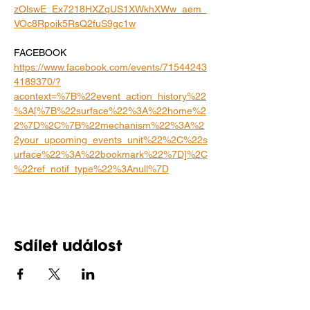
zOlswE_Ex7218HXZqUS1XWkhXWw_aem_
VOc8Rpoik5RsQ2fuS9gc1w
FACEBOOK
https://www.facebook.com/events/71544243
4189370/?
acontext=%7B%22event_action_history%22
%3A[%7B%22surface%22%3A%22home%2
2%7D%2C%7B%22mechanism%22%3A%2
2your_upcoming_events_unit%22%2C%22s
urface%22%3A%22bookmark%22%7D]%2C
%22ref_notif_type%22%3Anull%7D
Sdílet událost