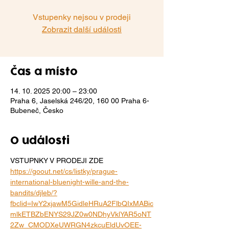
Vstupenky nejsou v prodeji
Zobrazit další události
Čas a místo
14. 10. 2025 20:00 – 23:00
Praha 6, Jaselská 246/20, 160 00 Praha 6-
Bubeneč, Česko
O události
VSTUPNKY V PRODEJI ZDE
https://goout.net/cs/listky/prague-
international-bluenight-wille-and-the-
bandits/djleb/?
fbclid=IwY2xjawM5GidleHRuA2FlbQIxMABic
mlkETBZbENYS29JZ0w0NDhyVklYAR5oNT
2Zw_CMODXeUWRGN4zkcuEldUvOEE-