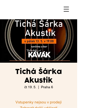
Tichá Šárka
Akustik
čt 19. 5.
  |  
Praha 6
Vstupenky nejsou v prodeji
Zobrazit další události