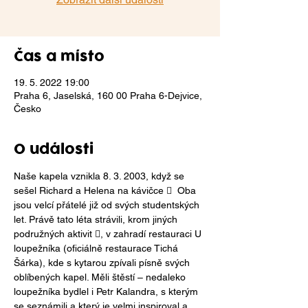
Čas a místo
19. 5. 2022 19:00
Praha 6, Jaselská, 160 00 Praha 6-Dejvice,
Česko
O události
Naše kapela vznikla 8. 3. 2003, když se 
sešel Richard a Helena na kávičce   Oba 
jsou velcí přátelé již od svých studentských 
let. Právě tato léta strávili, krom jiných 
podružných aktivit , v zahradí restauraci U 
loupežníka (oficiálně restaurace Tichá 
Šárka), kde s kytarou zpívali písně svých 
oblíbených kapel. Měli štěstí – nedaleko 
loupežníka bydlel i Petr Kalandra, s kterým 
se seznámili a který je velmi inspiroval a 