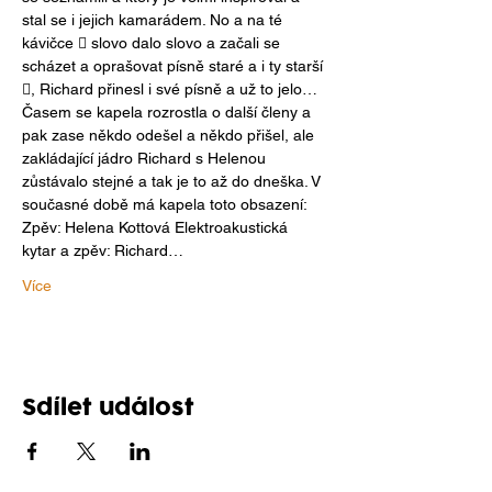
stal se i jejich kamarádem. No a na té 
kávičce  slovo dalo slovo a začali se 
scházet a oprašovat písně staré a i ty starší 
, Richard přinesl i své písně a už to jelo… 
Časem se kapela rozrostla o další členy a 
pak zase někdo odešel a někdo přišel, ale 
zakládající jádro Richard s Helenou 
zůstávalo stejné a tak je to až do dneška. V 
současné době má kapela toto obsazení: 
Zpěv: Helena Kottová Elektroakustická 
kytar a zpěv: Richard…
Více
Sdílet událost