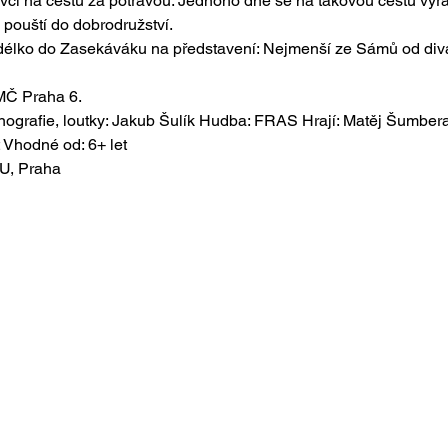
tevci na cestu za potravou. Jednoho dne se na takovou cestu vyrá
 pouští do dobrodružství.
délko do Zasekáváku na představení: Nejmenší ze Sámů od div
 MČ Praha 6.
ografie, loutky: Jakub Šulík Hudba: FRAS Hrají: Matěj Šumbera
 Vhodné od: 6+ let
MU, Praha