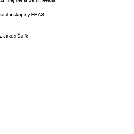
ží i nejmenší Sámi. Netuší, 
adelní skupiny FRAS. 
, Jakub Šulík