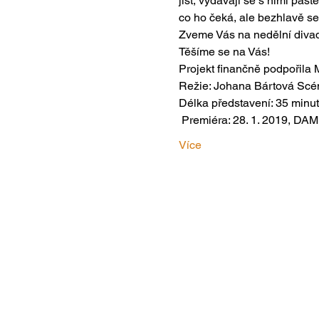
jíst, vydávají se s nimi pas
co ho čeká, ale bezhlavě se
Zveme Vás na nedělní diva
Těšíme se na Vás!
Projekt finančně podpořila
Režie: Johana Bártová Scén
Délka představení: 35 minut
 Premiéra: 28. 1. 2019, DA
Více