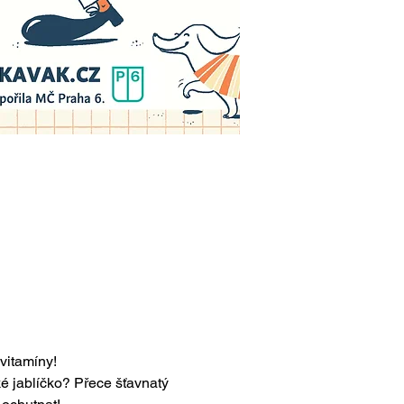
vitamíny!
é jablíčko? Přece šťavnatý 