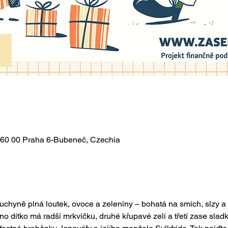
 160 00 Praha 6-Bubeneč, Czechia
uchyně plná loutek, ovoce a zeleniny – bohatá na smích, slzy a 
o dítko má radši mrkvičku, druhé křupavé zelí a třetí zase sladk