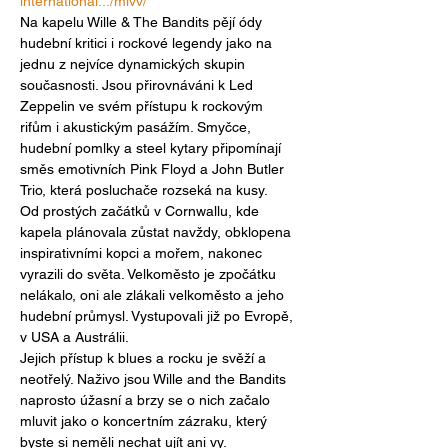
international.../mlvv/
Na kapelu Wille & The Bandits pějí ódy 
hudební kritici i rockové legendy jako na 
jednu z nejvíce dynamických skupin 
současnosti. Jsou přirovnáváni k Led 
Zeppelin ve svém přístupu k rockovým 
rifům i akustickým pasážím. Smyčce, 
hudební pomlky a steel kytary připomínají 
směs emotivních Pink Floyd a John Butler 
Trio, která posluchače rozseká na kusy.
Od prostých začátků v Cornwallu, kde 
kapela plánovala zůstat navždy, obklopena 
inspirativními kopci a mořem, nakonec 
vyrazili do světa. Velkoměsto je zpočátku 
nelákalo, oni ale zlákali velkoměsto a jeho 
hudební průmysl. Vystupovali již po Evropě, 
v USA a Austrálii.
Jejich přístup k blues a rocku je svěží a 
neotřelý. Naživo jsou Wille and the Bandits 
naprosto úžasní a brzy se o nich začalo 
mluvit jako o koncertním zázraku, který 
byste si neměli nechat ujít ani vy.