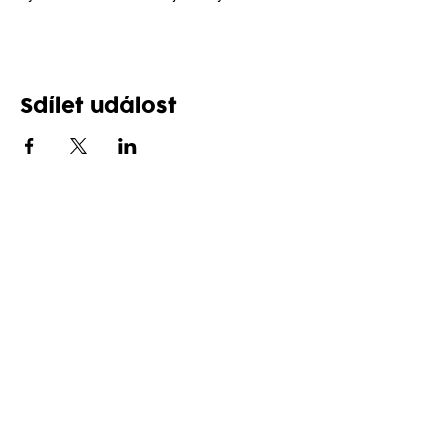
Sdílet událost
Sledujte nás na sítích