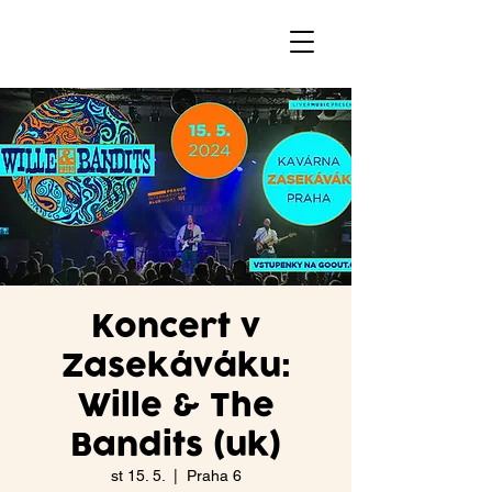
Koncert v
Zasekáváku:
Wille & The
Bandits (uk)
st 15. 5.
  |  
Praha 6