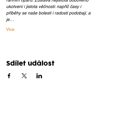
ranním oparu. Zůstává nejistota dobového 
ukotvení i jistota věčnosti: napříč časy i 
příběhy se naše bolesti i radosti podobají, a 
je…
Více
Sdílet událost
Sledujte nás na sítích