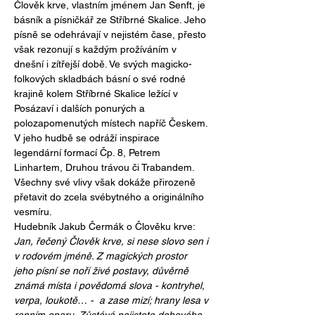
Člověk krve, vlastním jménem Jan Senft, je 
básník a písničkář ze Stříbrné Skalice. Jeho 
písně se odehrávají v nejistém čase, přesto 
však rezonují s každým prožíváním v 
dnešní i zítřejší době. Ve svých magicko-
folkových skladbách básní o své rodné 
krajině kolem Stříbrné Skalice ležící v 
Posázaví i dalších ponurých a 
polozapomenutých místech napříč Českem. 
V jeho hudbě se odráží inspirace 
legendární formací Čp. 8, Petrem 
Linhartem, Druhou trávou či Trabandem. 
Všechny své vlivy však dokáže přirozeně 
přetavit do zcela svébytného a originálního 
vesmíru.
Hudebník Jakub Čermák o Člověku krve:
Jan, řečený Člověk krve, si nese slovo sen i 
v rodovém jméně. Z magických prostor 
jeho písní se noří živé postavy, důvěrně 
známá místa i povědomá slova - kontryhel, 
verpa, loukotě… -  a zase mizí; hrany lesa v 