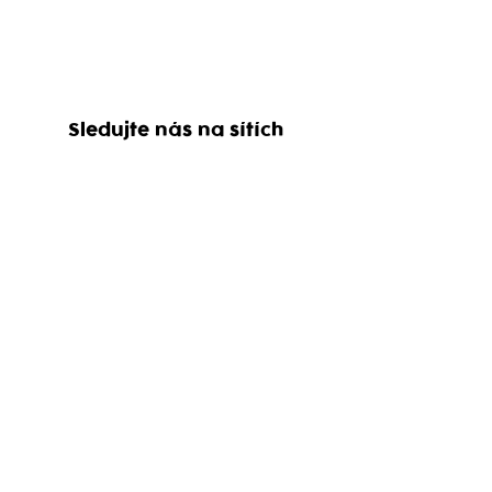
Sledujte nás na sítích
Rezervace
+420 737 442 042
Kariéra
Tento projekt je realizován s finanční podporou
Operačního programu Praha – pól růstu
ČR.
Více informací...