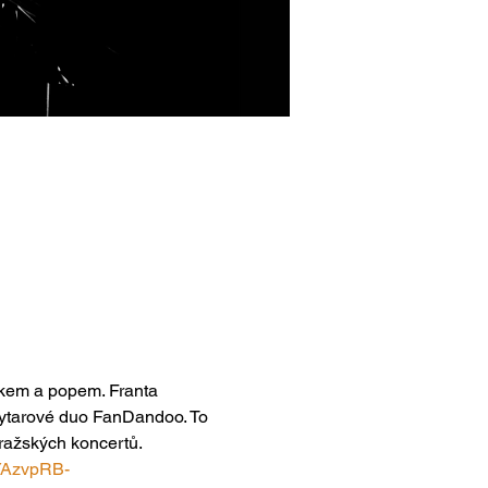
olkem a popem. Franta 
kytarové duo FanDandoo. To 
ražských koncertů.
_YAzvpRB-