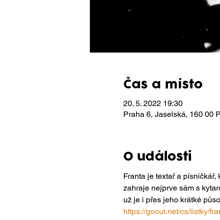
Čas a místo
20. 5. 2022 19:30
Praha 6, Jaselská, 160 00 
O události
Franta je textař a písničkář
zahraje nejprve sám s kytar
už je i přes jeho krátké p
https://goout.net/cs/list