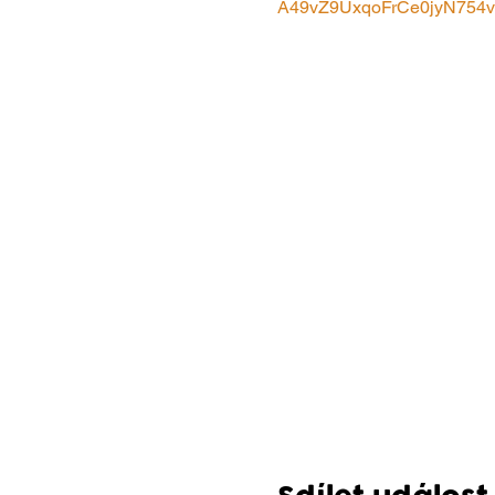
A49vZ9UxqoFrCe0jyN754