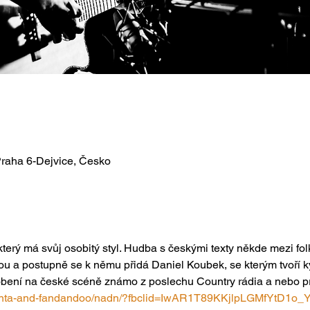
Praha 6-Dejvice, Česko
, který má svůj osobitý styl. Hudba s českými texty někde mezi f
ou a postupně se k němu přidá Daniel Koubek, se kterým tvoří 
ůsobení na české scéně známo z poslechu Country rádia a nebo p
ky/franta-and-fandandoo/nadn/?fbclid=IwAR1T89KKjlpLGMfYtD1o