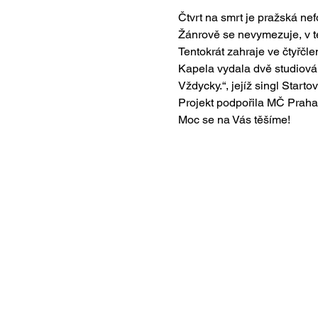
Čtvrt na smrt je pražská nef
Žánrově se nevymezuje, v tex
Tentokrát zahraje ve čtyřčle
Kapela vydala dvě studiová a
Vždycky.“, jejíž singl Start
Projekt podpořila MČ Praha
Moc se na Vás těšíme!