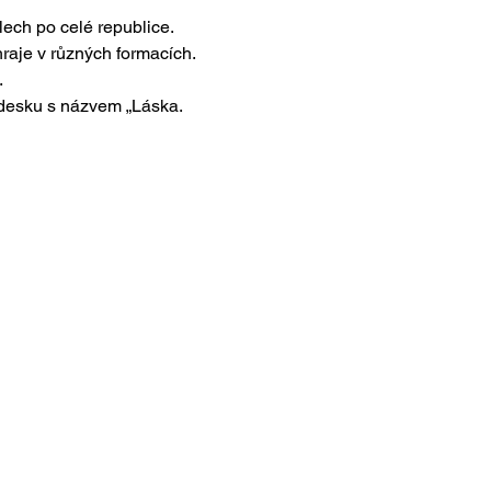
lech po celé republice. 
raje v různých formacích. 
.
í desku s názvem „Láska. 