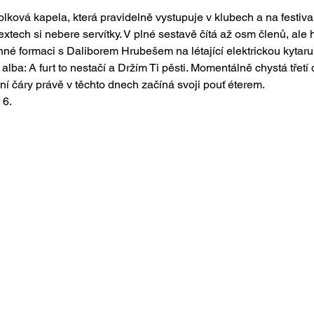
olková kapela, která pravidelně vystupuje v klubech a na festiva
tech si nebere servítky. V plné sestavě čítá až osm členů, ale h
nné formaci s Daliborem Hrubešem na létající elektrickou kytaru
lba: A furt to nestačí a Držím Ti pěsti. Momentálně chystá třet
ovní čáry právě v těchto dnech začíná svoji pouť éterem.
 6.