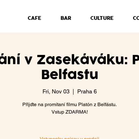
CAFE
BAR
CULTURE
C
ání v Zasekáváku: P
Belfastu
Fri, Nov 03
  |  
Praha 6
Přijďte na promítaní filmu Platón z Belfástu.
Vstup ZDARMA!
Vstupenky nejsou v prodeji