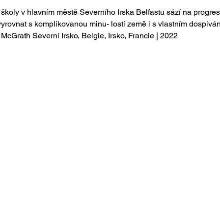
školy v hlavním městě Severního Irska Belfastu sází na progresi
se vyrovnat s komplikovanou minu- lostí země i s vlastním dospívá
cGrath Severní Irsko, Belgie, Irsko, Francie | 2022