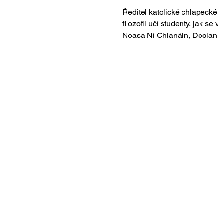
Ředitel katolické chlapecké 
filozofii učí studenty, jak 
Neasa Ní Chianáin, Declan M