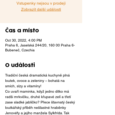
Vstupenky nejsou v prodeji
Zobrazit další události
Čas a místo
Oct 30, 2022, 4:00 PM
Praha 6, Jaselská 244/20, 160 00 Praha 6-
Bubeneč, Czechia
O události
Tradiční česká dramatická kuchyně plná 
loutek, ovoce a zeleniny – bohatá na 
smích, slzy a vitamíny!
Co uvaří maminka, když jedno dítko má 
radši mrkvičku, druhé křupavé zelí a třetí 
zase sladké jablíčko? Přece šťavnatý český 
loutkářský příběh nešťastné hraběnky 
Jenovéfy a jejího manžela Sylkfrída. Tak 