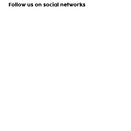
Follow us on social networks
Reservation
+420 737 442 042
Career
This project is implemented with the financial
support of the Operational Program Prague -
Growth Pole of the Czech Republic.
More
information...
Kulturní akce finančně podporuje Městská
část Praha 6.