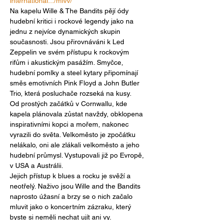
international.../mlvv/
Na kapelu Wille & The Bandits pějí ódy 
hudební kritici i rockové legendy jako na 
jednu z nejvíce dynamických skupin 
současnosti. Jsou přirovnáváni k Led 
Zeppelin ve svém přístupu k rockovým 
rifům i akustickým pasážím. Smyčce, 
hudební pomlky a steel kytary připomínají 
směs emotivních Pink Floyd a John Butler 
Trio, která posluchače rozseká na kusy.
Od prostých začátků v Cornwallu, kde 
kapela plánovala zůstat navždy, obklopena 
inspirativními kopci a mořem, nakonec 
vyrazili do světa. Velkoměsto je zpočátku 
nelákalo, oni ale zlákali velkoměsto a jeho 
hudební průmysl. Vystupovali již po Evropě, 
v USA a Austrálii.
Jejich přístup k blues a rocku je svěží a 
neotřelý. Naživo jsou Wille and the Bandits 
naprosto úžasní a brzy se o nich začalo 
mluvit jako o koncertním zázraku, který 
byste si neměli nechat ujít ani vy.