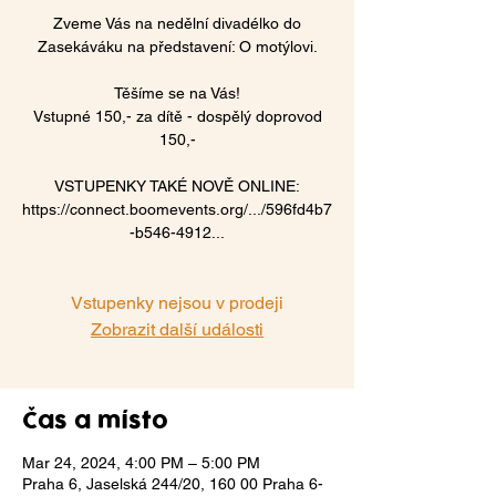
Zveme Vás na nedělní divadélko do
Zasekáváku na představení: O motýlovi.
Těšíme se na Vás!
Vstupné 150,- za dítě - dospělý doprovod
150,-
VSTUPENKY TAKÉ NOVĚ ONLINE:
https://connect.boomevents.org/.../596fd4b7
-b546-4912...
Vstupenky nejsou v prodeji
Zobrazit další události
Čas a místo
Mar 24, 2024, 4:00 PM – 5:00 PM
Praha 6, Jaselská 244/20, 160 00 Praha 6-