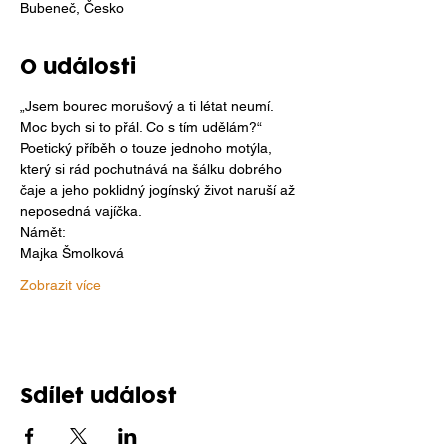
Bubeneč, Česko
O události
„Jsem bourec morušový a ti létat neumí.
Moc bych si to přál. Co s tím udělám?“
Poetický příběh o touze jednoho motýla, 
který si rád pochutnává na šálku dobrého
čaje a jeho poklidný jogínský život naruší až 
neposedná vajíčka.
Námět:
Majka Šmolková
Zobrazit více
Sdílet událost