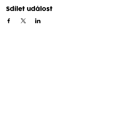
Sdílet událost
Follow us on social networks
Reservation
+420 737 442 042