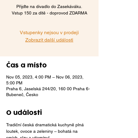
Přijďte na divadlo do Zasekáváku.
Vstup 150 za dítě - doprovod ZDARMA
Vstupenky nejsou v prodeji
Zobrazit další události
Čas a místo
Nov 05, 2023, 4:00 PM – Nov 06, 2023,
5:00 PM
Praha 6, Jaselská 244/20, 160 00 Praha 6-
Bubeneč, Česko
O události
Tradiční česká dramatická kuchyně plná 
loutek, ovoce a zeleniny – bohatá na 
smích, slzy a vitamíny!