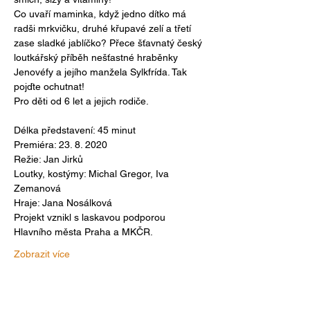
Co uvaří maminka, když jedno dítko má 
radši mrkvičku, druhé křupavé zelí a třetí 
zase sladké jablíčko? Přece šťavnatý český 
loutkářský příběh nešťastné hraběnky 
Jenovéfy a jejího manžela Sylkfrída. Tak 
pojďte ochutnat!
Délka představení: 45 minut

Premiéra: 23. 8. 2020
Režie: Jan Jirků

Loutky, kostýmy: Michal Gregor, Iva 
Zemanová

Hraje: Jana Nosálková
Projekt vznikl s laskavou podporou 
Hlavního města Praha a MKČR.
Zobrazit více