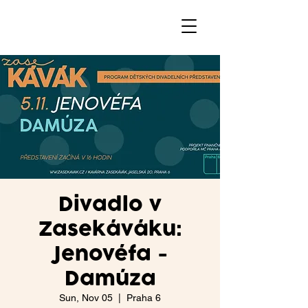
Divadlo v
Zasekáváku:
Jenovéfa -
Damúza
Sun, Nov 05
  |  
Praha 6