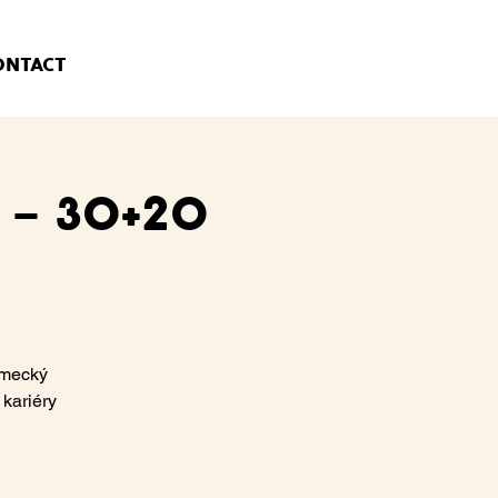
ONTACT
 – 30+20
ěmecký
 kariéry