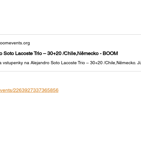
boomevents.org
o Soto Lacoste Trio – 30+20 /Chile,Německo - BOOM
/events/2263927337365856