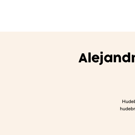
Alejand
Hudeb
hudební