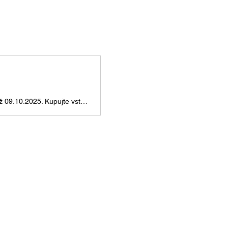
Program a vstupenky na Alejandro Soto Lacoste Trio – 30+20 /Chile,Německo. Již 09.10.2025. Kupujte vstupenky online a užijte si perfektní akci!