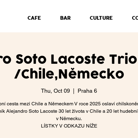
CAFE
BAR
CULTURE
C
ro Soto Lacoste Trio
/Chile,Německo
Thu, Oct 09
  |  
Praha 6
ní cesta mezi Chile a Německem V roce 2025 oslaví chilskon
k Alejandro Soto Lacoste 30 let života v Chile a 20 let hudební
v Německu.
LÍSTKY V ODKAZU NÍŽE