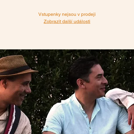
Vstupenky nejsou v prodeji
Zobrazit další události